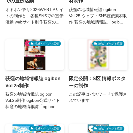
での宣伝活動
材制作
オギボン祭り2026WEB LPサイ
荻窪の地域情報誌 ogibon
トの制作と、各種SNSでの宣伝
Vol.25 ウェブ・SNS宣伝素材制
活動 webサイト制作荻窪の...
作 荻窪の地域情報誌「ogib...
地域・イベント広報
地域・イベント広報
荻窪の地域情報誌 ogibon
限定公開：S区 情報ポスタ
Vol.25制作
ーの制作
荻窪の地域情報誌 ogibon
この記事はパスワードで保護さ
Vol.25制作 ogibon公式サイト
れています
荻窪の地域情報誌「ogibon...
地域・イベント広報
地域・イベント広報