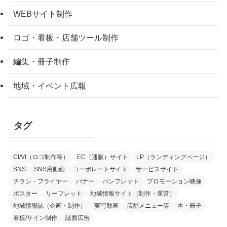
WEBサイト制作
ロゴ・看板・店舗ツール制作
編集・冊子制作
地域・イベント広報
タグ
CI/VI（ロゴ制作等）
EC（通販）サイト
LP（ランディングページ）
SNS
SNS用動画
コーポレートサイト
サービスサイト
チラシ・フライヤー
バナー
パンフレット
プロモーション映像
ポスター
リーフレット
地域情報サイト（制作・運営）
地域情報誌（企画・制作）
実写動画
店舗メニュー等
本・冊子
看板/サイン制作
誌面広告