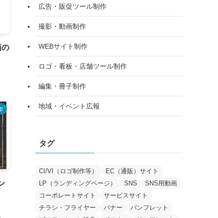
広告・販促ツール制作
撮影・動画制作
WEBサイト制作
画の
ロゴ・看板・店舗ツール制作
編集・冊子制作
地域・イベント広報
作
タグ
CI/VI（ロゴ制作等）
EC（通販）サイト
ン
LP（ランディングページ）
SNS
SNS用動画
コーポレートサイト
サービスサイト
チラシ・フライヤー
バナー
パンフレット