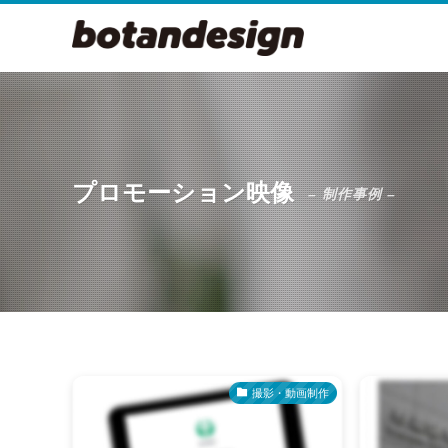
プロモーション映像
– 制作事例 –
撮影・動画制作