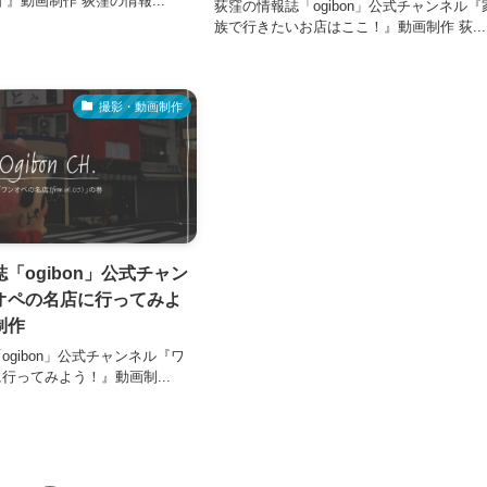
』動画制作 荻窪の情報...
荻窪の情報誌「ogibon」公式チャンネル『
族で行きたいお店はここ！』動画制作 荻...
撮影・動画制作
「ogibon」公式チャン
オペの名店に行ってみよ
制作
ogibon」公式チャンネル『ワ
行ってみよう！』動画制...