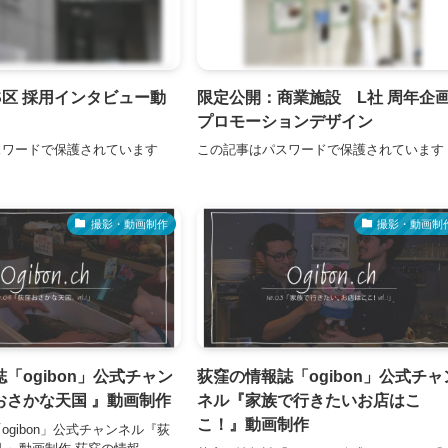
S区 採用インタビュー動
限定公開：商業施設 L社 周年企
プロモーションデザイン
スワードで保護されています
この記事はパスワードで保護されています
撮影・動画制作
撮影・動画制
「ogibon」公式チャン
荻窪の情報誌「ogibon」公式チャ
おさかな天国 』動画制作
ネル『家族で行きたいお店はこ
こ！』動画制作
ogibon」公式チャンネル『荻