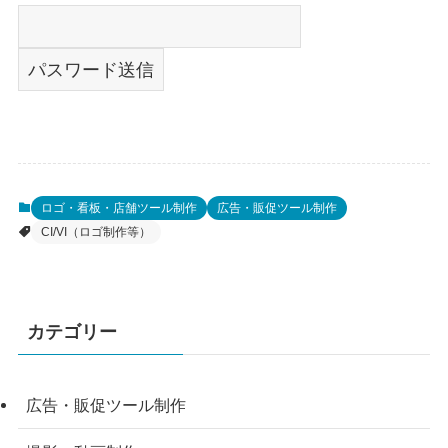
ロゴ・看板・店舗ツール制作
広告・販促ツール制作
CI/VI（ロゴ制作等）
カテゴリー
広告・販促ツール制作