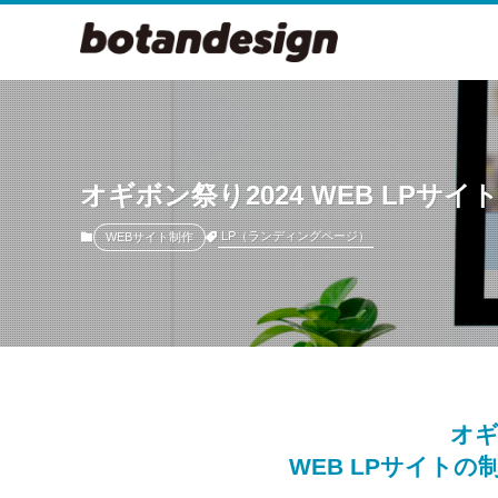
オギボン祭り2024 WEB LPサ
LP（ランディングページ）
WEBサイト制作
オギ
WEB LPサイトの